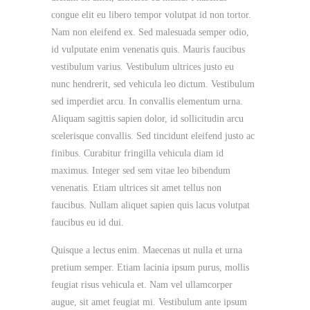
congue elit eu libero tempor volutpat id non tortor.
Nam non eleifend ex. Sed malesuada semper odio,
id vulputate enim venenatis quis. Mauris faucibus
vestibulum varius. Vestibulum ultrices justo eu
nunc hendrerit, sed vehicula leo dictum. Vestibulum
sed imperdiet arcu. In convallis elementum urna.
Aliquam sagittis sapien dolor, id sollicitudin arcu
scelerisque convallis. Sed tincidunt eleifend justo ac
finibus. Curabitur fringilla vehicula diam id
maximus. Integer sed sem vitae leo bibendum
venenatis. Etiam ultrices sit amet tellus non
faucibus. Nullam aliquet sapien quis lacus volutpat
faucibus eu id dui.
Quisque a lectus enim. Maecenas ut nulla et urna
pretium semper. Etiam lacinia ipsum purus, mollis
feugiat risus vehicula et. Nam vel ullamcorper
augue, sit amet feugiat mi. Vestibulum ante ipsum