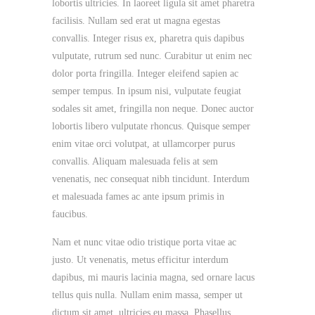
lobortis ultricies. In laoreet ligula sit amet pharetra
facilisis. Nullam sed erat ut magna egestas
convallis. Integer risus ex, pharetra quis dapibus
vulputate, rutrum sed nunc. Curabitur ut enim nec
dolor porta fringilla. Integer eleifend sapien ac
semper tempus. In ipsum nisi, vulputate feugiat
sodales sit amet, fringilla non neque. Donec auctor
lobortis libero vulputate rhoncus. Quisque semper
enim vitae orci volutpat, at ullamcorper purus
convallis. Aliquam malesuada felis at sem
venenatis, nec consequat nibh tincidunt. Interdum
et malesuada fames ac ante ipsum primis in
faucibus.
Nam et nunc vitae odio tristique porta vitae ac
justo. Ut venenatis, metus efficitur interdum
dapibus, mi mauris lacinia magna, sed ornare lacus
tellus quis nulla. Nullam enim massa, semper ut
dictum sit amet, ultricies eu massa. Phasellus