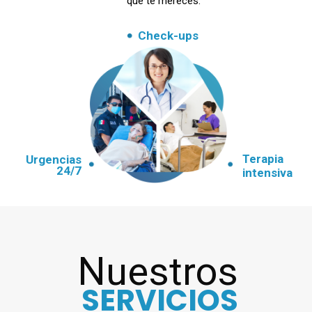
que te mereces.
Check-ups
Terapia
Urgencias
24/7
intensiva
Nuestros
SERVICIOS