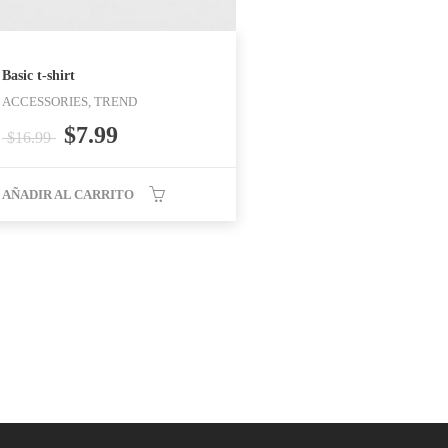
Basic t-shirt
ACCESSORIES, TREND
$
7.99
$
16.99
AÑADIR AL CARRITO