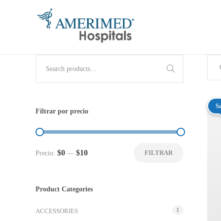
Use
the
S
up
Filtrar por precio
and
down
arrows
Precio
Precio
$0
$10
FILTRAR
Precio:
—
to
mínimo
máximo
select
a
Product Categories
result.
Press
1
ACCESSORIES
enter